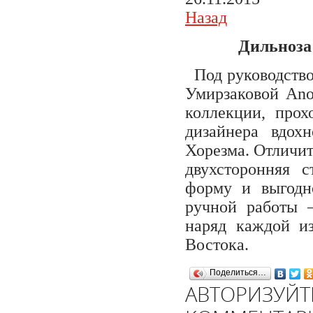
Назад
Дильноза
Под руководство
Умирзаковой Anor
коллекции, про
дизайнера вдох
Хорезма. Отличи
двухсторонняя 
форму и выгодн
ручной работы 
наряд каждой и
Востока.
Поделиться…
АВТОРИЗУЙТ