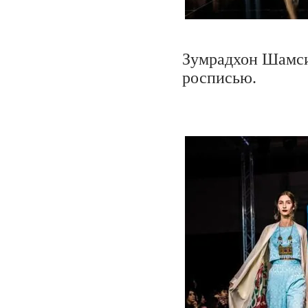
Зумрадхон Шамси
росписью.